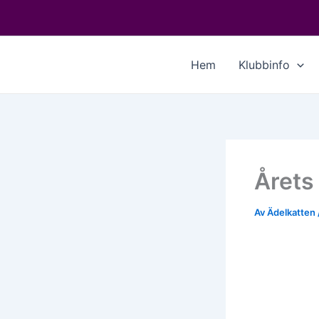
Hoppa
till
innehåll
Hem
Klubbinfo
Årets
Av
Ädelkatten